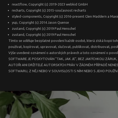
reactflow, Copyright (c) 2019-2023 webkid GmbH
recharts, Copyright (c) 2015-současnost recharts
styled-components, Copyright (c) 2016-present Glen Maddern a Maxim
yup, Copyright (c) 2014 Jason Quense
zustand, Copyright (c) 2019 Paul Henschel
zustand, Copyright (c) 2019 Paul Henschel
Tímto se uděluje bezplatné povolení každé osobě, která získá kopii t
používat, kopírovat, upravovat, slučovat, publikovat, distribuovat, po
Výše uvedené oznámení o autorských právech a toto oznámení o povole
SOFTWARE JE POSKYTOVÁN "TAK, JAK JE", BEZ JAKÝCHKOLI ZÁRU
AUTOŘI ANI DRŽITELÉ AUTORSKÝCH PRÁV V ŽÁDNÉM PŘÍPADĚ NENES
SOFTWARU, Z NĚJ NEBO V SOUVISLOSTI S NÍM NEBO S JEHO POUŽÍVÁ