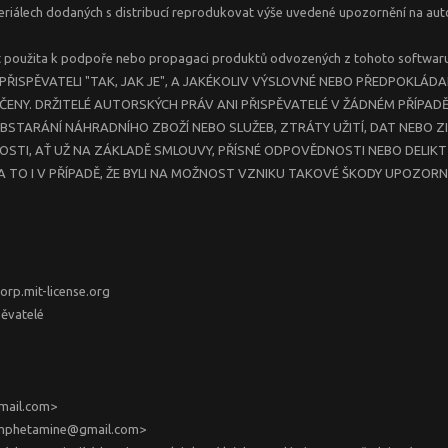
eriálech dodaných s distribucí reprodukovat výše uvedené upozornění na aut
být použita k podpoře nebo propagaci produktů odvozených z tohoto softwa
ISPĚVATELI "TAK, JAK JE", A JAKÉKOLIV VÝSLOVNÉ NEBO PŘEDPOKLÁDA
ČENY. DRŽITELÉ AUTORSKÝCH PRÁV ANI PŘISPĚVATELÉ V ŽÁDNÉM PŘÍPAD
OBSTARÁNÍ NÁHRADNÍHO ZBOŽÍ NEBO SLUŽEB, ZTRÁTY UŽITÍ, DAT NEBO Z
TI, AŤ UŽ NA ZÁKLADĚ SMLOUVY, PŘÍSNÉ ODPOVĚDNOSTI NEBO DELIKTŮ
TO I V PŘÍPADĚ, ŽE BYLI NA MOŽNOST VZNIKU TAKOVÉ ŠKODY UPOZORN
orp.mit-license.org
pěvatelé
gmail.com>
tamphetamine@gmail.com>