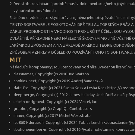
Redistribuce v binární podobě musí v dokumentaci a/nebo jiných mat
vyloučení odpovědnosti.
Jméno držitele autorských práv ani jména jeho přispěvatelů nesmí 
TENTO SOFTWARE JE POSKYTOVÁN DRŽITELI AUTORSKÝCH PRÁV A PŘ
ZÁRUK PRODEJNOSTI A VHODNOSTI PRO URČITÝ ÚČEL, JSOU VYLOU
ZVLÁŠTNÍ, PŘÍKLADNÉ NEBO NÁSLEDNÉ ŠKODY (MIMO JINÉ VČETNĚ 
JAKÝMKOLI ZPŮSOBEM A NA ZÁKLADĚ JAKÉKOLI TEORIE ODPOVĚDNOS
ZPŮSOBEM VZNIKLY V DŮSLEDKU POUŽÍVÁNÍ TOHOTO SOFTWARU, A 
MIT
Následující komponenty jsou licencovány pod níže uvedenou licencí MIT:
classnames, Copyright (c) 2018 Jed Watson
cookies-next, Copyright (c) 2019 Andrej Зановский
date-fns, Copyright (c) 2021 Sasha Koss a Lesha Koss https://kossnoc
deepmerge, Copyright (c) 2012 James Halliday, Josh Duff a další přis
eslint-config-next, Copyright (c) 2024 Vercel, Inc.
graphql, Copyright (c) GraphQL Contributors
immer, Copyright (c) 2017 Michel Weststrate
iso8601-duration, Copyright (c) 2024 Tobias Lundin <tobias.lundin@
libphonenumber-js, Copyright (c) 2016 @catamphetamine <pureca