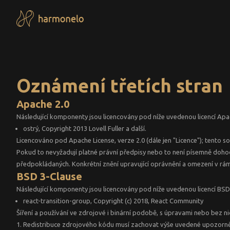
Oznámení třetích stran
Apache 2.0
Následující komponenty jsou licencovány pod níže uvedenou licencí Apa
ostrý, Copyright 2013 Lovell Fuller a další.
Licencováno pod Apache License, verze 2.0 (dále jen "Licence"); tento 
Pokud to nevyžadují platné právní předpisy nebo to není písemně doho
předpokládaných. Konkrétní znění upravující oprávnění a omezení v rámc
BSD 3-Clause
Následující komponenty jsou licencovány pod níže uvedenou licencí BSD
react-transition-group, Copyright (c) 2018, React Community
Šíření a používání ve zdrojové i binární podobě, s úpravami nebo bez ni
Redistribuce zdrojového kódu musí zachovat výše uvedené upozorněn