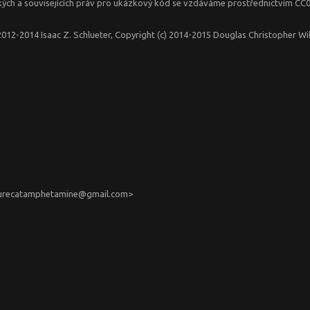
ských a souvisejících práv pro ukázkový kód se vzdáváme prostřednictvím CC
2012-2014 Isaac Z. Schlueter, Copyright (c) 2014-2015 Douglas Christopher Wi
<purecatamphetamine@gmail.com>