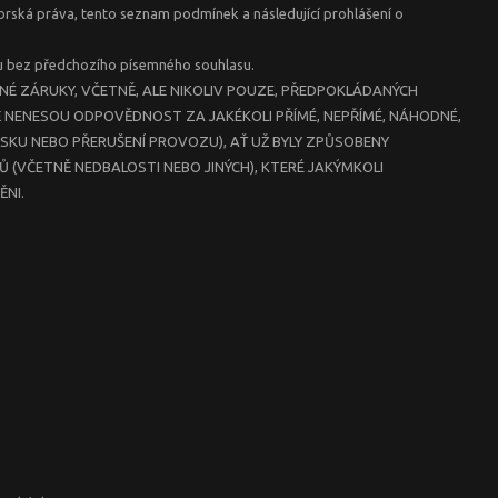
orská práva, tento seznam podmínek a následující prohlášení o
ru bez předchozího písemného souhlasu.
NÉ ZÁRUKY, VČETNĚ, ALE NIKOLIV POUZE, PŘEDPOKLÁDANÝCH
Ě NENESOU ODPOVĚDNOST ZA JAKÉKOLI PŘÍMÉ, NEPŘÍMÉ, NÁHODNÉ,
ISKU NEBO PŘERUŠENÍ PROVOZU), AŤ UŽ BYLY ZPŮSOBENY
 (VČETNĚ NEDBALOSTI NEBO JINÝCH), KTERÉ JAKÝMKOLI
ĚNI.