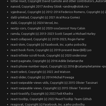
lottie-react, Copyright David Gamote and other contributors.,Autor
nanoid, Copyright 2017 Andrey Sitnik <andrey@sitnik.ru>
vyjednavač, Copyright (c) 2012-2014 Federico Romero, Copyright (c) 
další-překlad, Copyright (c) 2021 Aral Roca Gomez
další, Copyright (c) 2024 Vercel, Inc.
nextjs-cors, Copyright (c) 2020-současnost Yony Calsin
ramda, Copyright (c) 2013-2023 Scott Sauyet a Michael Hurley
react-collapsed, Copyright (c) 2019-2023, Rogin Farrer
react-dom, Copyright (c) Facebook, Inc. a jeho pobočky.
react-hook-form, Copyright (c) 2019-present Beier(Bill) Luo
react-infinite-scroll-hook, Copyright (c) 2020 onderonur
react-paginate, Copyright (c) 2016 Adèle Delamarche
react-phone-number-input, Copyright (c) 2016 @catamphetamine 
react-select, Copyright (c) 2022 Jed Watson
react-slider, Copyright (c) 2014 Michal Powaga
react-swipeable-views-utils, Copyright (c) 2015 Olivier Tassinari
react-swipeable-views, Copyright (c) 2015 Olivier Tassinari
react-toastify, Copyright (c) 2022 Fadi Khadra
react-tooltip, Copyright (c) 2022 ReactTooltip Team Github
reagovat, Copyright (c) Facebook, Inc. a jeho pobočky.