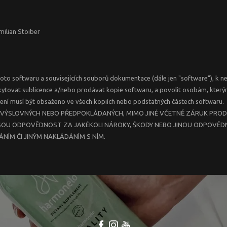
ilian Stoiber
ohoto softwaru a souvisejících souborů dokumentace (dále jen "software"),
skytovat sublicence a/nebo prodávat kopie softwaru, a povolit osobám, kterým 
ní musí být obsaženo ve všech kopiích nebo podstatných částech softwaru.
K, VÝSLOVNÝCH NEBO PŘEDPOKLÁDANÝCH, MIMO JINÉ VČETNĚ ZÁRUK PROD
OU ODPOVĚDNOST ZA JAKÉKOLI NÁROKY, ŠKODY NEBO JINOU ODPOVĚDNOST
NÍM ČI JINÝM NAKLÁDÁNÍM S NÍM.