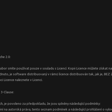
che 2.0:
soubor smíte používat pouze v souladu s Licencí. Kopii Licence můžete získat 
dnuto, je software distribuovaný v rámci licence distribuován tak, jak je
i Licence naleznete v Licenci.
 3-Clause:
ch, je povoleno za předpokladu, že jsou splněny následující podmínky:
í na autorská práva, tento seznam podmínek a následující prohlášení o vylo