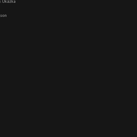
0. Ukázka
lson