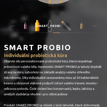
SMART_PROBIO
SMART PROBIO
Individuální probiotická kúra
Objevte sílu personalizované probiotické kúry, která respektuje
jedinečnost vašeho těla. Harmonelo SMART PROBIO je tekutý doplněk
stravy na míru, vytvořený na základě analýzy vašeho střevního
mikrobiomu. Díky individuálně sestavenému mixu až 50 bakteriálních
kmenů a citrusové vláknině podpoří zdraví vašeho trávení, imunitu i
celkovou pohodu. Čisté složení bez konzervantů, lepku, laktózy a
umělých sladidel je vhodné i pro citlivé jedince.
Produkt SMART PROBIO se skládá z šesti lahviček, které dohromady