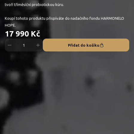
tvoří tříměsíční probiotickou kúru.
Koupí tohoto produktu přispíváte do nadačního fondu HARMONELO
HOPE.
17 990 Kč
Přidat do košíku