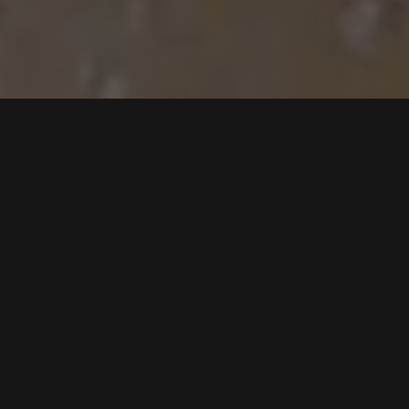
Tříměsíční kúra
VZOREK MIKROBIOMU
Ihned
Po zakoupení kúry vám obratem zašleme sadu pro odběr
vzorku mikrobiomu.
1