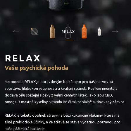
RELAX
RELAX
Vaše psychická pohoda
Harmonelo RELAX je opravdovým balzámem pro naši nervovou
soustavu, hlubokou regeneraci a kvalitní spánek. Posiluje imunitu a
dodává tělu stěžejní složky z velmi cenných látek, jako jsou CBD,
omega-3 mastné kyseliny, vitamin B6 či mikrobiálně aktivovaný zázvor.
RELAX je tekutý doplňěk stravy na bázi kukuřičné vlákniny, která má
silné prebiotické účinky, a ve střevě se stává vydatnou potravou pro
naše přátelské bakterie.