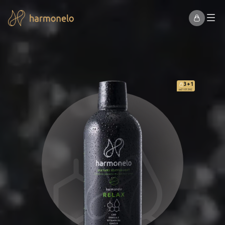
3+1
od 1 013 Kč