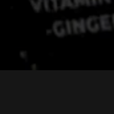
Hlavní výhody:
vysoká biologická dostupnost aktivních složek
bez sóji
100% bez umělých barviv
bez lepku
bez laktózy