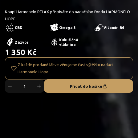
Koupí Harmonelo RELAX přispíváte do nadačního fondu HARMONELO
HOPE.
CBD
Omega 3
Vitamin B6
Kukuřičná
Zázvor
vláknina
1 350 Kč
Z každé prodané láhve věnujeme část výtěžku nadaci
Harmonelo Hope.
Přidat do košíku