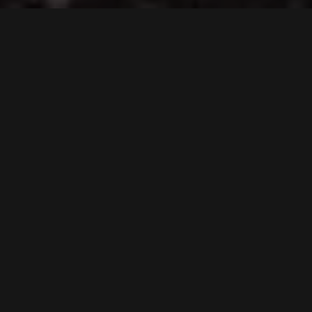
Hlavní výhody:
lahodná chuť
vysoká biologická dostupnost
100% vegan
bez sóji
100% bez umělých barviv
bez lepku
bez laktózy
nízký glykemický index
100% bez umělých sladidel
Přispívá k:
podpoře střevní mikrobioty
udržení normálního životního rytmu
celkové podpoře organismu
přírodnímu doplnění cenných látek