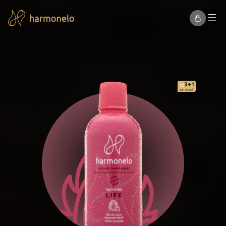
3+1
od 1 013 Kč