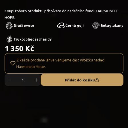
Koupí tohoto produktu přispíváte do nadačního fondu HARMONELO
HOPE.
Dračí ovoce
Černá goji
Betaglukany
Fruktooligosacharidy
1 350 Kč
Z každé prodané láhve věnujeme část výtěžku nadaci
Harmonelo Hope.
Přidat do košíku