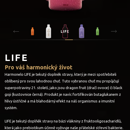
LIFE
LIFE
Pro váš harmonický život
Harmonelo LIFE je tekutý doplněk stravy, který je mezi spotřebiteli
oblíbený pro svou lahodnou chuť. Tuto vybranou chuť mu propůjčují
superpotraviny 21. století, jako jsou dragon fruit (dračí ovoce) či black
goji (kustovnice černá). Produkt je navíc fortifikován butaglukanem z
hlívy ústřičné a má blahodárný efekt na náš organismus a imunitní
systém.
LIFE je tekutý doplňěk stravy na bázi vlákniny z fruktooligosacharidlů,
která jako prebiotikum účinně vyživuje naše přátelské střevní bakterie.