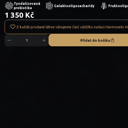
Tyndalizovaná
Galaktooligosacharidy
Fruktoolig
probiotika
1 350 Kč
Z každé prodané láhve věnujeme část výtěžku nadaci Harmonelo H
Přidat do košíku