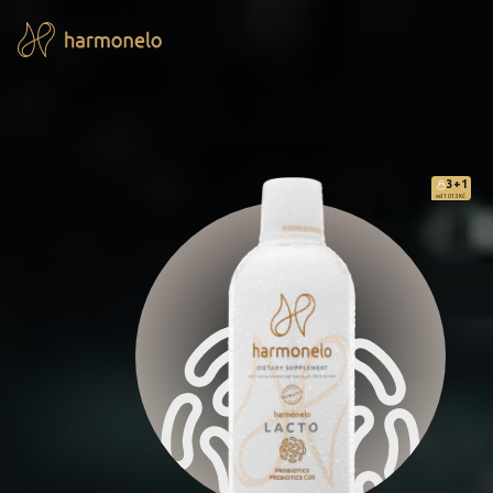
3+1
od 1 013 Kč