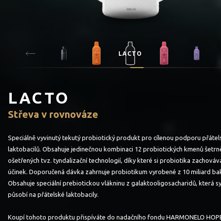
LACTO
LACTO
Střeva v rovnováze
Speciálně vyvinutý tekutý probiotický produkt pro cílenou podporu přátel
laktobacilů. Obsahuje jedinečnou kombinaci 12 probiotických kmenů šetrn
ošetřených tvz. tyndalizační technologií, díky které si probiotika zachováva
účinek. Doporučená dávka zahrnuje probiotikum vyrobené z 10 miliard bakt
Obsahuje speciální prebiotickou vlákninu z galaktooligosacharidů, která s
působí na přátelské laktobacily.
Koupí tohoto produktu přispíváte do nadačního fondu HARMONELO HOP