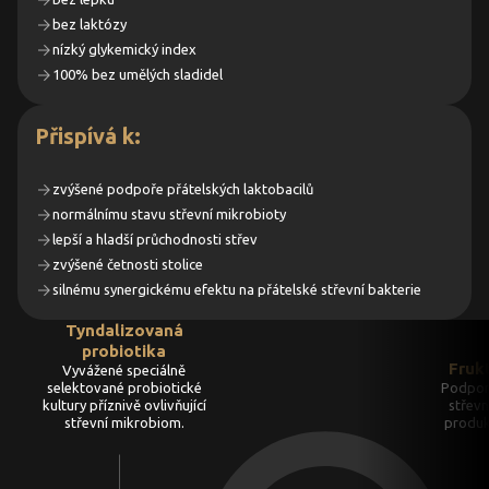
bez laktózy
nízký glykemický index
100% bez umělých sladidel
Přispívá k:
zvýšené podpoře přátelských laktobacilů
normálnímu stavu střevní mikrobioty
lepší a hladší průchodnosti střev
zvýšené četnosti stolice
silnému synergickému efektu na přátelské střevní bakterie
Tyndalizovaná
probiotika
Fruk
Vyvážené speciálně
selektované probiotické
Podporu
kultury příznivě ovlivňující
střevn
střevní mikrobiom.
produk