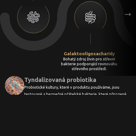
Galaktooligosacharidy
Bohatý zdroj živin pro střevní
bakterie podporující rovnováhu
střevního prostředí.
Tyndalizovaná probiotika
Probiotické kultury, které v produktu používáme, jsou
testované a bezpečné přátelské bakterie, které přirozeně
obývají lidské trávicí ústrojí. Obecně jsou probiotika
chápána jako látky příznivě ovlivňující vývoj střevní
mikrobioty. Výrobek obsahuje tyndalizovaná probiotika.
Tyndalizace je speciální tepelná úprava probiotik, díky níž si
Zobrazit více
probiotika zachovávají své příznivé účinky a zároveň jsou